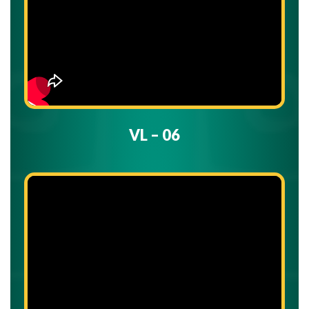
VL – 06