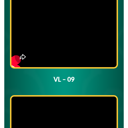
VL – 09