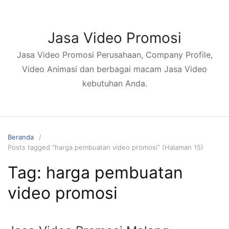
Langsung
ke
konten
Jasa Video Promosi
Jasa Video Promosi Perusahaan, Company Profile,
Video Animasi dan berbagai macam Jasa Video
kebutuhan Anda.
Beranda
Posts tagged “harga pembuatan video promosi” (Halaman 15)
Tag:
harga pembuatan
video promosi