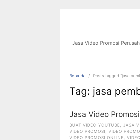
Langsung
ke
konten
Jasa Video Promosi Perusah
Beranda
Posts tagged “jasa pem
Tag:
jasa pemb
Jasa Video Promosi
BUAT VIDEO YOUTUBE
,
JASA V
VIDEO PROMOSI
,
VIDEO PROMO
VIDEO PROMOSI ONLINE
,
VIDE