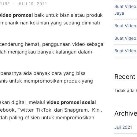
TUBE
·
JULI 19, 2021
Buat Vide
Jaya
video promosi
baik untuk bisnis atau produk
 menarik nan kekinian yang sedang diminati
Buat Video
Buat Video
 cenderung hemat, penggunaan video sebagai
Buat Video
dah menjangkau banyak kalangan dalam
ebenarnya ada banyak cara yang bisa
Recent
bisnis untuk mempromosikan produk yang
Tidak ada 
kan digital melalui
video promosi sosial
cebook, Twitter, TikTok, dan Snapgram. Kini,
Archiv
dah paling efisien untuk mempromosikan
Juli 2021