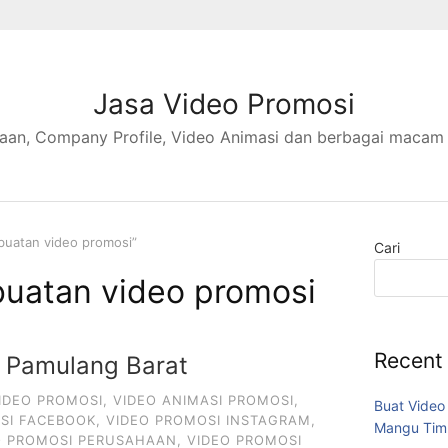
Jasa Video Promosi
aan, Company Profile, Video Animasi dan berbagai macam
buatan video promosi”
Cari
uatan video promosi
Recent
 Pamulang Barat
IDEO PROMOSI
,
VIDEO ANIMASI PROMOSI
,
Buat Video
SI FACEBOOK
,
VIDEO PROMOSI INSTAGRAM
,
Mangu Tim
O PROMOSI PERUSAHAAN
,
VIDEO PROMOSI