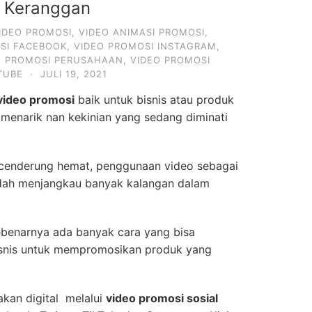
i Keranggan
IDEO PROMOSI
,
VIDEO ANIMASI PROMOSI
,
SI FACEBOOK
,
VIDEO PROMOSI INSTAGRAM
,
O PROMOSI PERUSAHAAN
,
VIDEO PROMOSI
TUBE
·
JULI 19, 2021
video promosi
baik untuk bisnis atau produk
 menarik nan kekinian yang sedang diminati
 cenderung hemat, penggunaan video sebagai
dah menjangkau banyak kalangan dalam
ebenarnya ada banyak cara yang bisa
bisnis untuk mempromosikan produk yang
kan digital melalui
video promosi sosial