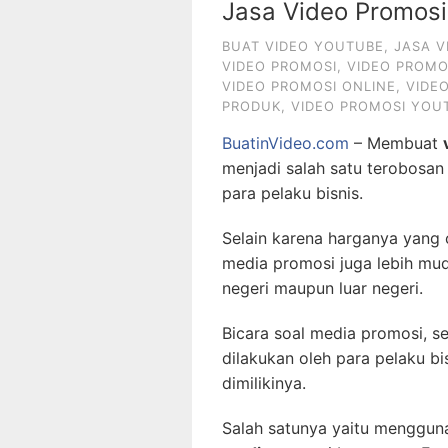
Jasa Video Promos
BUAT VIDEO YOUTUBE
,
JASA V
VIDEO PROMOSI
,
VIDEO PROMO
VIDEO PROMOSI ONLINE
,
VIDE
PRODUK
,
VIDEO PROMOSI YOU
BuatinVideo.com
– Membuat
menjadi salah satu terobosan
para pelaku bisnis.
Selain karena harganya yang
media promosi juga lebih mu
negeri maupun luar negeri.
Bicara soal media promosi, s
dilakukan oleh para pelaku 
dimilikinya.
Salah satunya yaitu mengguna