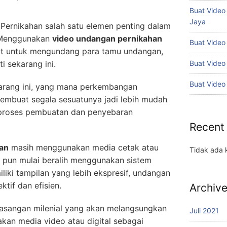
Buat Vide
Jaya
Pernikahan salah satu elemen penting dalam
. Menggunakan
video undangan pernikahan
Buat Video
at untuk mengundang para tamu undangan,
Buat Video
ti sekarang ini.
Buat Video
ekarang ini, yang mana perkembangan
embuat segala sesuatunya jadi lebih mudah
 proses pembuatan dan penyebaran
Recent
an
masih menggunakan media cetak atau
Tidak ada 
n pun mulai beralih menggunakan sistem
iliki tampilan yang lebih ekspresif, undangan
ktif dan efisien.
Archiv
 pasangan milenial yang akan melangsungkan
Juli 2021
kan media video atau digital sebagai