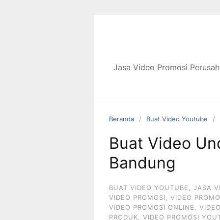
Langsung
ke
konten
Jasa Video Promosi Perusah
Beranda
Buat Video Youtube
Buat Video Un
Bandung
BUAT VIDEO YOUTUBE
,
JASA V
VIDEO PROMOSI
,
VIDEO PROMO
VIDEO PROMOSI ONLINE
,
VIDE
PRODUK
,
VIDEO PROMOSI YOU