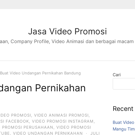
Jasa Video Promosi
aan, Company Profile, Video Animasi dan berbagai macam
Buat Video Undangan Pernikahan Bandung
Cari
dangan Pernikahan
Recent
IDEO PROMOSI
,
VIDEO ANIMASI PROMOSI
,
SI FACEBOOK
,
VIDEO PROMOSI INSTAGRAM
,
Buat Video
O PROMOSI PERUSAHAAN
,
VIDEO PROMOSI
Mangu Tim
TUBE
,
VIDEO UNDANGAN PERNIKAHAN
·
JULI