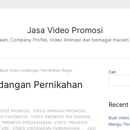
Jasa Video Promosi
aan, Company Profile, Video Animasi dan berbagai macam
Buat Video Undangan Pernikahan Bogor
Cari
dangan Pernikahan
Recent
IDEO PROMOSI
,
VIDEO ANIMASI PROMOSI
,
SI FACEBOOK
,
VIDEO PROMOSI INSTAGRAM
,
Buat Video
O PROMOSI PERUSAHAAN
,
VIDEO PROMOSI
Mangu Tim
TUBE
,
VIDEO UNDANGAN PERNIKAHAN
·
JULI