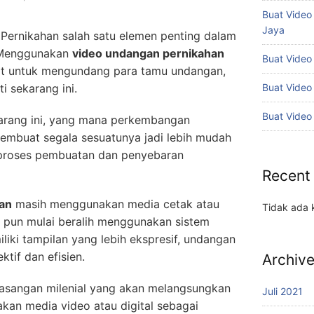
Buat Vide
Jaya
Pernikahan salah satu elemen penting dalam
. Menggunakan
video undangan pernikahan
Buat Video
at untuk mengundang para tamu undangan,
Buat Video
ti sekarang ini.
Buat Video
ekarang ini, yang mana perkembangan
embuat segala sesuatunya jadi lebih mudah
 proses pembuatan dan penyebaran
Recent
an
masih menggunakan media cetak atau
Tidak ada 
n pun mulai beralih menggunakan sistem
iliki tampilan yang lebih ekspresif, undangan
ktif dan efisien.
Archiv
 pasangan milenial yang akan melangsungkan
Juli 2021
kan media video atau digital sebagai