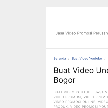
Langsung
ke
konten
Jasa Video Promosi Perusah
Beranda
Buat Video Youtube
Buat Video Un
Bogor
BUAT VIDEO YOUTUBE
,
JASA V
VIDEO PROMOSI
,
VIDEO PROMO
VIDEO PROMOSI ONLINE
,
VIDE
PRODUK
,
VIDEO PROMOSI YOU