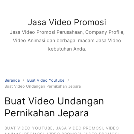
Langsung
ke
konten
Jasa Video Promosi
Jasa Video Promosi Perusahaan, Company Profile,
Video Animasi dan berbagai macam Jasa Video
kebutuhan Anda.
Beranda
Buat Video Youtube
Buat Video Undangan Pernikahan Jepara
Buat Video Undangan
Pernikahan Jepara
BUAT VIDEO YOUTUBE
,
JASA VIDEO PROMOSI
,
VIDEO