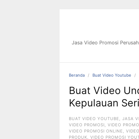
Langsung
ke
konten
Jasa Video Promosi Perusah
Beranda
Buat Video Youtube
Buat Video Un
Kepulauan Ser
BUAT VIDEO YOUTUBE
,
JASA V
VIDEO PROMOSI
,
VIDEO PROMO
VIDEO PROMOSI ONLINE
,
VIDE
PRODUK
,
VIDEO PROMOSI YOU