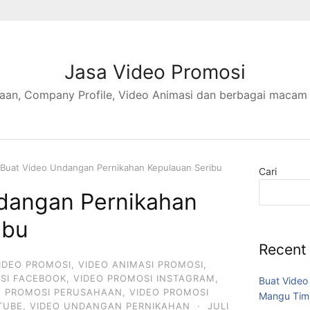
Jasa Video Promosi
aan, Company Profile, Video Animasi dan berbagai macam
Buat Video Undangan Pernikahan Kepulauan Seribu
Cari
dangan Pernikahan
ibu
Recent
IDEO PROMOSI
,
VIDEO ANIMASI PROMOSI
,
SI FACEBOOK
,
VIDEO PROMOSI INSTAGRAM
,
Buat Video
O PROMOSI PERUSAHAAN
,
VIDEO PROMOSI
Mangu Tim
TUBE
,
VIDEO UNDANGAN PERNIKAHAN
·
JULI