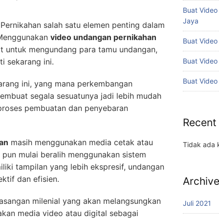
Buat Vide
Jaya
Pernikahan salah satu elemen penting dalam
. Menggunakan
video undangan pernikahan
Buat Video
at untuk mengundang para tamu undangan,
Buat Video
ti sekarang ini.
Buat Video
ekarang ini, yang mana perkembangan
embuat segala sesuatunya jadi lebih mudah
 proses pembuatan dan penyebaran
Recent
an
masih menggunakan media cetak atau
Tidak ada 
n pun mulai beralih menggunakan sistem
iliki tampilan yang lebih ekspresif, undangan
ktif dan efisien.
Archiv
 pasangan milenial yang akan melangsungkan
Juli 2021
kan media video atau digital sebagai