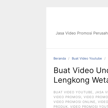
Langsung
ke
konten
Jasa Video Promosi Perusah
Beranda
Buat Video Youtube
Buat Video Un
Lengkong Wet
BUAT VIDEO YOUTUBE
,
JASA V
VIDEO PROMOSI
,
VIDEO PROMO
VIDEO PROMOSI ONLINE
,
VIDE
PRODUK
,
VIDEO PROMOSI YOU