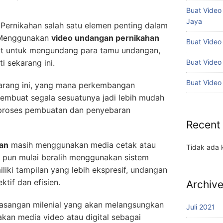
Buat Vide
Jaya
Pernikahan salah satu elemen penting dalam
. Menggunakan
video undangan pernikahan
Buat Video
at untuk mengundang para tamu undangan,
Buat Video
ti sekarang ini.
Buat Video
ekarang ini, yang mana perkembangan
embuat segala sesuatunya jadi lebih mudah
 proses pembuatan dan penyebaran
Recent
an
masih menggunakan media cetak atau
Tidak ada 
n pun mulai beralih menggunakan sistem
iliki tampilan yang lebih ekspresif, undangan
ktif dan efisien.
Archiv
 pasangan milenial yang akan melangsungkan
Juli 2021
kan media video atau digital sebagai