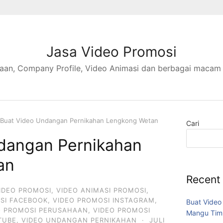
Jasa Video Promosi
aan, Company Profile, Video Animasi dan berbagai macam
Buat Video Undangan Pernikahan Lengkong Wetan
Cari
dangan Pernikahan
an
Recent
IDEO PROMOSI
,
VIDEO ANIMASI PROMOSI
,
SI FACEBOOK
,
VIDEO PROMOSI INSTAGRAM
,
Buat Video
O PROMOSI PERUSAHAAN
,
VIDEO PROMOSI
Mangu Tim
TUBE
,
VIDEO UNDANGAN PERNIKAHAN
·
JULI