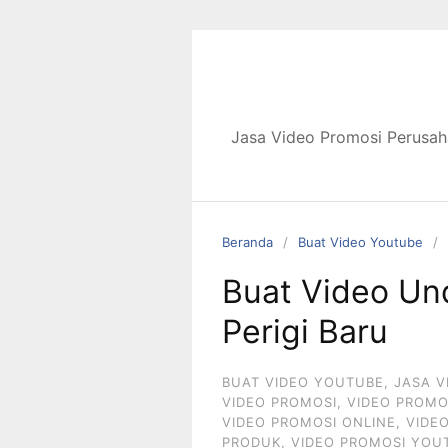
Langsung
ke
konten
Jasa Video Promosi Perusah
Beranda
Buat Video Youtube
Buat Video Un
Perigi Baru
BUAT VIDEO YOUTUBE
,
JASA V
VIDEO PROMOSI
,
VIDEO PROMO
VIDEO PROMOSI ONLINE
,
VIDE
PRODUK
,
VIDEO PROMOSI YOU