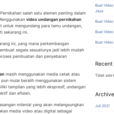
Buat Vide
Jaya
Pernikahan salah satu elemen penting dalam
. Menggunakan
video undangan pernikahan
Buat Video
at untuk mengundang para tamu undangan,
Buat Video
ti sekarang ini.
Buat Video
ekarang ini, yang mana perkembangan
embuat segala sesuatunya jadi lebih mudah
 proses pembuatan dan penyebaran
Recent
an
masih menggunakan media cetak atau
Tidak ada 
n pun mulai beralih menggunakan sistem
iliki tampilan yang lebih ekspresif, undangan
ktif dan efisien.
Archiv
 pasangan milenial yang akan melangsungkan
Juli 2021
kan media video atau digital sebagai