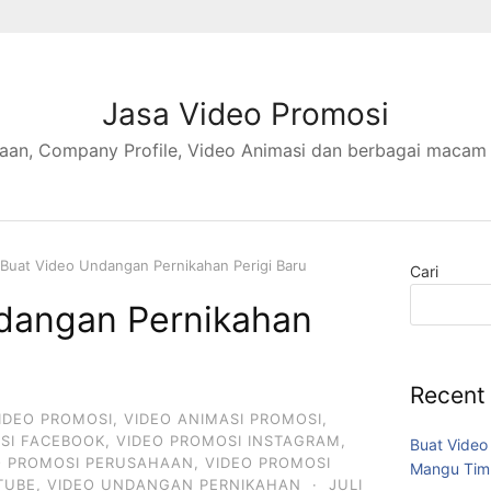
Jasa Video Promosi
aan, Company Profile, Video Animasi dan berbagai macam
Buat Video Undangan Pernikahan Perigi Baru
Cari
dangan Pernikahan
Recent
IDEO PROMOSI
,
VIDEO ANIMASI PROMOSI
,
SI FACEBOOK
,
VIDEO PROMOSI INSTAGRAM
,
Buat Video
O PROMOSI PERUSAHAAN
,
VIDEO PROMOSI
Mangu Tim
TUBE
,
VIDEO UNDANGAN PERNIKAHAN
·
JULI