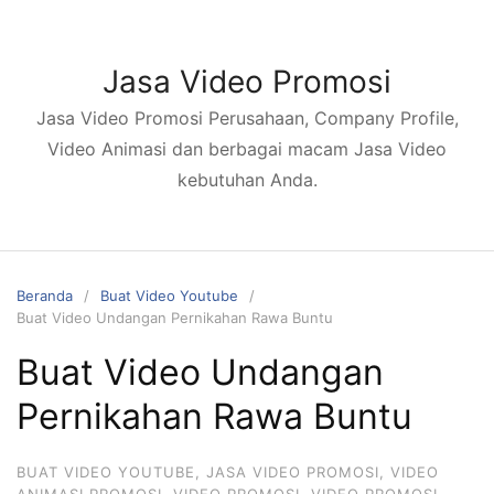
Langsung
ke
konten
Jasa Video Promosi
Jasa Video Promosi Perusahaan, Company Profile,
Video Animasi dan berbagai macam Jasa Video
kebutuhan Anda.
Beranda
Buat Video Youtube
Buat Video Undangan Pernikahan Rawa Buntu
Buat Video Undangan
Pernikahan Rawa Buntu
BUAT VIDEO YOUTUBE
,
JASA VIDEO PROMOSI
,
VIDEO