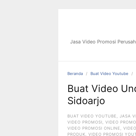
Langsung
ke
konten
Jasa Video Promosi Perusah
Beranda
Buat Video Youtube
Buat Video Un
Sidoarjo
BUAT VIDEO YOUTUBE
,
JASA V
VIDEO PROMOSI
,
VIDEO PROMO
VIDEO PROMOSI ONLINE
,
VIDE
PRODUK
,
VIDEO PROMOSI YOU