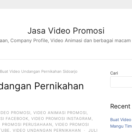
Jasa Video Promosi
aan, Company Profile, Video Animasi dan berbagai macam
Buat Video Undangan Pernikahan Sidoarjo
Cari
dangan Pernikahan
Recent
IDEO PROMOSI
,
VIDEO ANIMASI PROMOSI
,
SI FACEBOOK
,
VIDEO PROMOSI INSTAGRAM
,
Buat Video
O PROMOSI PERUSAHAAN
,
VIDEO PROMOSI
Mangu Tim
TUBE
,
VIDEO UNDANGAN PERNIKAHAN
·
JULI