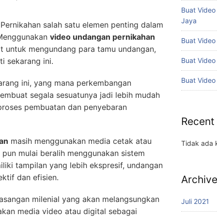
Buat Vide
Jaya
Pernikahan salah satu elemen penting dalam
. Menggunakan
video undangan pernikahan
Buat Video
at untuk mengundang para tamu undangan,
Buat Video
ti sekarang ini.
Buat Video
ekarang ini, yang mana perkembangan
embuat segala sesuatunya jadi lebih mudah
 proses pembuatan dan penyebaran
Recent
an
masih menggunakan media cetak atau
Tidak ada 
n pun mulai beralih menggunakan sistem
iliki tampilan yang lebih ekspresif, undangan
ktif dan efisien.
Archiv
 pasangan milenial yang akan melangsungkan
Juli 2021
kan media video atau digital sebagai