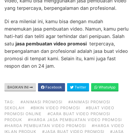
video, kamu bisa menggunakan jasa pembuatan video
yang terpercaya, berpengalaman dan profesional.
Di era milenial ini, kamu bisa dengan mudah
menemukan jasa pembuatan video. Namun, kamu perlu
hati-hati dan teliti agar terhindar dari penipuan. Salah
satu
jasa pembuatan video promosi
terpercaya,
berpengalaman dan profesional adalah jasa buat video
promosi di tempat kami. Selain itu, kami juga fast
respon dan on 24 jam.
BAGIKAN INI
Facebook
Twitter
WhatsApp
TAG:
#ANIMASI PROMOSI
#ANIMASI PROMOSI
SEKOLAH
#BIKIN VIDEO PROMOSI
#BUAT VIDEO
PROMOSI ONLINE
#CARA BUAT VIDEO PROMOSI
PRODUK
#HARGA JASA PEMBUATAN VIDEO PROMOSI
#HARGA PEMBUATAN VIDEO PROMOSI
#HARGA VIDEO
IKLAN PRODUK
#JASA BUAT VIDEO PROMOSI
#JASA