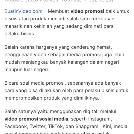
PRODUK
,
VIDEO PROMOSI YOUTUBE
·
JULI 8, 2021
BuatinVideo.com
– Membuat
video promosi
baik untuk
bisnis atau produk menjadi salah satu terobosan
menarik nan kekinian yang sedang diminati para
pelaku bisnis.
Selain karena harganya yang cenderung hemat,
penggunaan video sebagai media promosi juga lebih
mudah menjangkau banyak kalangan dalam negeri
maupun luar negeri.
Bicara soal media promosi, sebenarnya ada banyak
cara yang bisa dilakukan oleh para pelaku bisnis untuk
mempromosikan produk yang dimilikinya.
Salah satunya yaitu menggunakan digital melalui
video promosi sosial media
, seperti Instagram,
Facebook, Twitter, TikTok, dan Snapgram. Kini, media
sosial memang jadi wadah paling efisien untuk