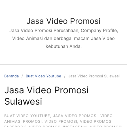
Langsung
ke
konten
Jasa Video Promosi
Jasa Video Promosi Perusahaan, Company Profile,
Video Animasi dan berbagai macam Jasa Video
kebutuhan Anda.
Beranda
Buat Video Youtube
Jasa Video Promosi Sulawesi
Jasa Video Promosi
Sulawesi
BUAT VIDEO YOUTUBE
,
JASA VIDEO PROMOSI
,
VIDEO
ANIMASI PROMOSI
,
VIDEO PROMOSI
,
VIDEO PROMOSI