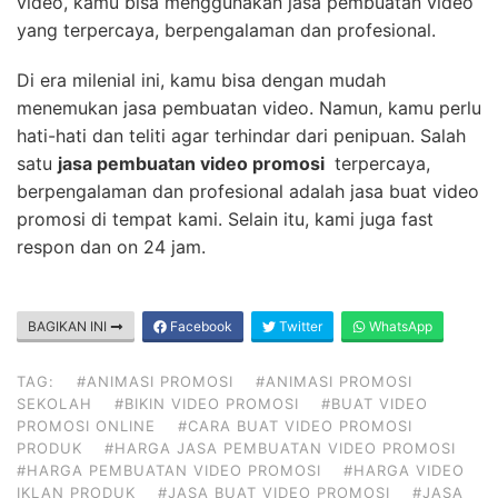
video, kamu bisa menggunakan jasa pembuatan video
yang terpercaya, berpengalaman dan profesional.
Di era milenial ini, kamu bisa dengan mudah
menemukan jasa pembuatan video. Namun, kamu perlu
hati-hati dan teliti agar terhindar dari penipuan. Salah
satu
jasa pembuatan video promosi
terpercaya,
berpengalaman dan profesional adalah jasa buat video
promosi di tempat kami. Selain itu, kami juga fast
respon dan on 24 jam.
BAGIKAN INI
Facebook
Twitter
WhatsApp
TAG:
#ANIMASI PROMOSI
#ANIMASI PROMOSI
SEKOLAH
#BIKIN VIDEO PROMOSI
#BUAT VIDEO
PROMOSI ONLINE
#CARA BUAT VIDEO PROMOSI
PRODUK
#HARGA JASA PEMBUATAN VIDEO PROMOSI
#HARGA PEMBUATAN VIDEO PROMOSI
#HARGA VIDEO
IKLAN PRODUK
#JASA BUAT VIDEO PROMOSI
#JASA